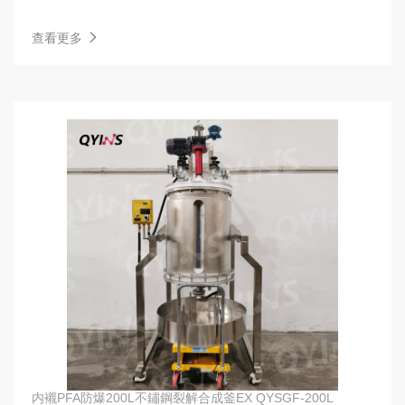
查看更多
内襯PFA防爆200L不鏽鋼裂解合成釜EX QYSGF-200L