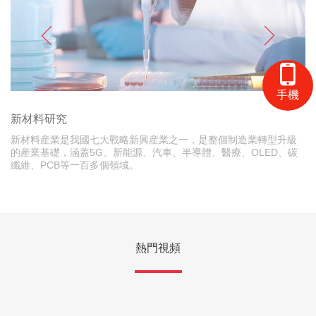
手機
新材料研究
新材料産業是我國七大戰略新興産業之一，是整個制造業轉型升級
醫
的産業基礎，涵蓋5G、新能源、汽車、半導體、醫療、OLED、碳
從
纖維、PCB等一百多個領域。
熱門視頻