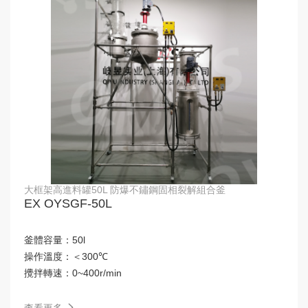
大框架高進料罐50L 防爆不鏽鋼固相裂解組合釜
EX OYSGF-50L
釜體容量：
50l
操作溫度：
＜300℃
攪拌轉速：
0~400r/min