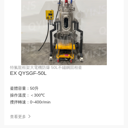
特氟龍框架大電機防爆 50L不鏽鋼固相釜
EX QYSGF-50L
釜體容量：
50升
操作溫度：
＜300℃
攪拌轉速：
0~400r/min
查看更多