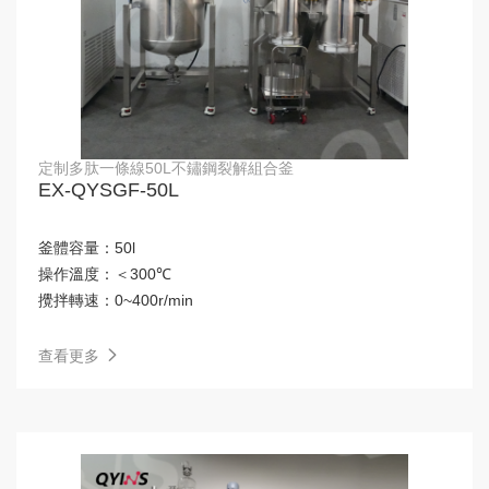
定制多肽一條線50L不鏽鋼裂解組合釜
EX-QYSGF-50L
釜體容量：
50l
操作溫度：
＜300℃
攪拌轉速：
0~400r/min
查看更多