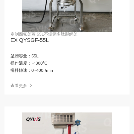
定制四氟釜蓋 55L不鏽鋼多肽裂解釜
EX QYSGF-55L
釜體容量：
55L
操作溫度：
＜300℃
攪拌轉速：
0~400r/min
查看更多