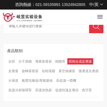
咨詢熱線：021-59105991
13524942805
中/
英
爲您選擇最合适的
産品
産品類别:
全部
分子蒸餾
薄膜蒸發器
精餾塔
固相合成反應釜
反應釜
旋轉蒸發器
短程蒸餾
真空抽濾器
微通道反應器
分液器
氣體洗滌器/尾氣吸收
高低溫一體機
低溫冷卻循環泵
高溫加熱器
低溫恒溫反應浴
真空泵