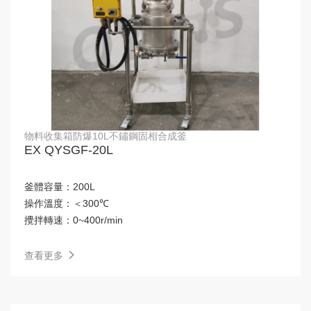
物料收集箱防爆10L不鏽鋼固相合成釜
EX QYSGF-20L
釜體容量：
200L
操作溫度：
＜300℃
攪拌轉速：
0~400r/min
查看更多