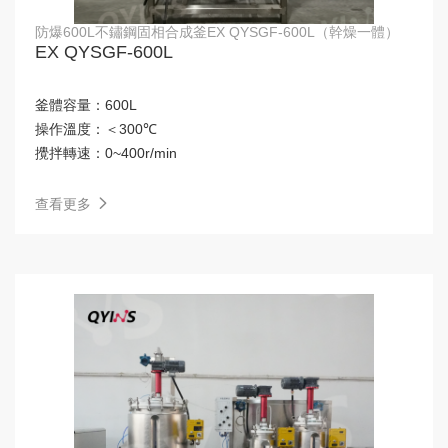
防爆600L不鏽鋼固相合成釜EX QYSGF-600L（幹燥一體）
EX QYSGF-600L
釜體容量：
600L
操作溫度：
＜300℃
攪拌轉速：
0~400r/min
查看更多