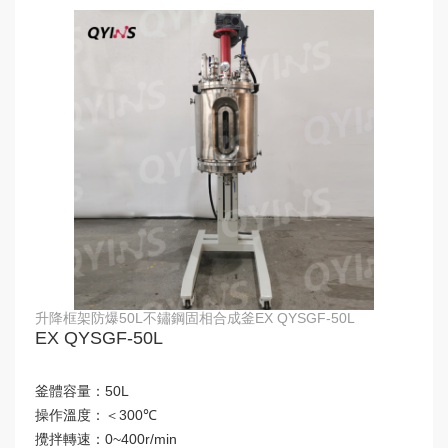
升降框架防爆50L不鏽鋼固相合成釜EX QYSGF-50L
EX QYSGF-50L
釜體容量：
50L
操作溫度：
＜300℃
攪拌轉速：
0~400r/min