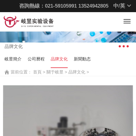
咨詢熱線：021-59105991
13524942805
中/
英
品牌文化
成爲行業知名品牌
品牌文化
岐昱簡介
公司曆程
品牌文化
新聞動态
當前位置：
首頁
>
關于岐昱 >
品牌文化 >