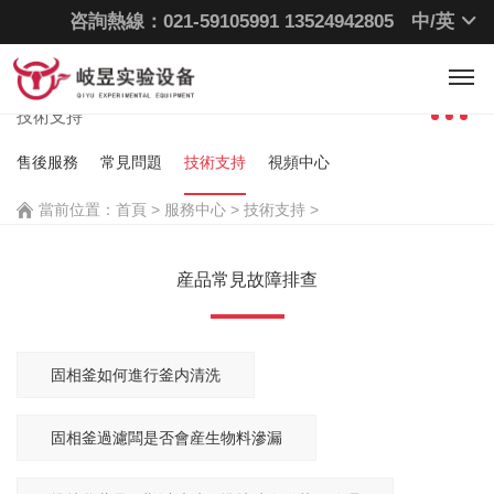
咨詢熱線：021-59105991
13524942805
中/
英
技術支持
爲您解決産品安裝、應用等技術問題
技術支持
售後服務
常見問題
技術支持
視頻中心
當前位置：
首頁
>
服務中心 >
技術支持 >
産品常見故障排查
固相釜如何進行釜内清洗
固相釜過濾闆是否會産生物料滲漏