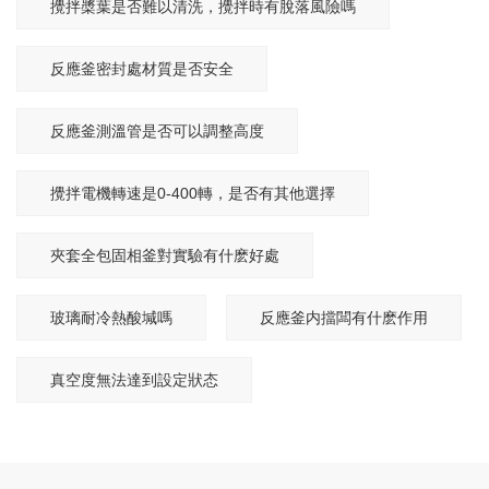
攪拌槳葉是否難以清洗，攪拌時有脫落風險嗎
反應釜密封處材質是否安全
反應釜測溫管是否可以調整高度
攪拌電機轉速是0-400轉，是否有其他選擇
夾套全包固相釜對實驗有什麽好處
玻璃耐冷熱酸堿嗎
反應釜内擋闆有什麽作用
真空度無法達到設定狀态