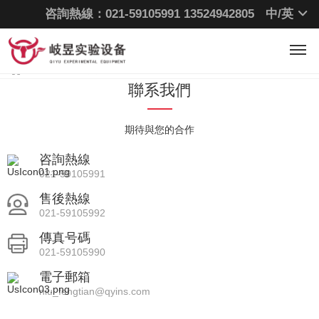
岐昱簡介
咨詢熱線：021-59105991
13524942805
中/
英
售後服務
常見問題
技術支持
視頻中心
當前位置：
首頁
>
聯系我們 >
聯系我們
期待與您的合作
咨詢熱線
021-59105991
售後熱線
021-59105992
傳真号碼
021-59105990
電子郵箱
niu_fengtian@qyins.com